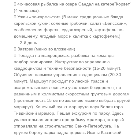
 4х-часовая рыбалка на озере Сандал на катере"Корвет"
(4 человека).
 Ужин «по-карельски» (В меню традиционные блюда
карельской кухни: соленые грибочки, салат «Вепсский»,
слабосоленая форель, судак жареный, картофель по-
домашнему, ягодный морс и калитка с картофелем.)
2-й день
 Завтрак (меню во вложении)
 Поездка на квадроциклах: разбивка на команды,
подбор экипировки. Инструктаж по управлению
квадроциклом и технике безопасности (15-20 минут).
Обучение навыкам управления квадроциклом (20-30
минут). Маршрут проходит по лесной трассе и
экстремальными лесными участками бездорожья, по
равнинным и холмистым скоростным грунтовым дорогам
(протяженность 15 км по желанию можно выбрать другой
маршрут). Конечный пункт маршрута парк Белая гора
Тивдийский мрамор. Пешая экскурсия по парку. Здесь
увлекательная история про добычу мрамора, который
отправляли на строительство Санкт-Петербурга. На
другом берегу парка видна церковь Иконы Казанской