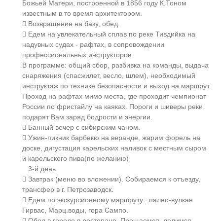
Божьей Матери, построенной в 1856 году К.Тоном
известным в то время архитектором.
 Возвращение на базу, обед.
 Едем на увлекательный сплав по реке Тивдийка на
надувных судах - рафтах, в сопровождении
профессиональных инструкторов.
В программе: общий сбор, разбивка на команды, выдача
снаряжения (спасжилет, весло, шлем), необходимый
инструктаж по технике безопасности и выход на маршрут.
Проход на рафтах мимо места, где проходит чемпионат
России по фристайлу на каяках. Пороги и шиверы реки
подарят Вам заряд бодрости и энергии.
 Банный вечер с сибирским чаном.
 Ужин-пикник барбекю на веранде, жарим форель на
доске, дигустация карельских наливок с местным сыром
и карельского пива(по желанию)
3-й день
 Завтрак (меню во вложении). Собираемся к отъезду,
трансфер в г. Петрозаводск.
 Едем по экскурсионному маршруту : палео-вулкан
Гирвас, Марц.воды, гора Сампо.
 Обед в городе в ресторане. Прощаемся, делимся