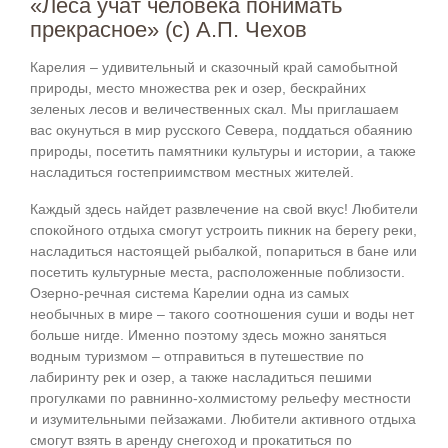
«Леса учат человека понимать
прекрасное» (с) А.П. Чехов
Карелия – удивительный и сказочный край самобытной
природы, место множества рек и озер, бескрайних
зеленых лесов и величественных скал. Мы приглашаем
вас окунуться в мир русского Севера, поддаться обаянию
природы, посетить памятники культуры и истории, а также
насладиться гостеприимством местных жителей.
Каждый здесь найдет развлечение на свой вкус! Любители
спокойного отдыха смогут устроить пикник на берегу реки,
насладиться настоящей рыбалкой, попариться в бане или
посетить культурные места, расположенные поблизости.
Озерно-речная система Карелии одна из самых
необычных в мире – такого соотношения суши и воды нет
больше нигде. Именно поэтому здесь можно заняться
водным туризмом – отправиться в путешествие по
лабиринту рек и озер, а также насладиться пешими
прогулками по равнинно-холмистому рельефу местности
и изумительными пейзажами. Любители активного отдыха
смогут взять в аренду снегоход и прокатиться по