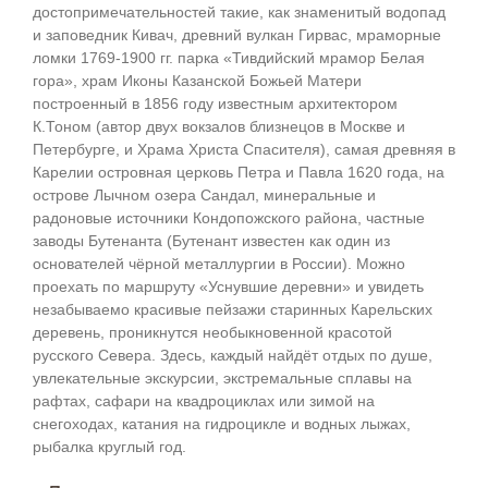
достопримечательностей такие, как знаменитый водопад
и заповедник Кивач, древний вулкан Гирвас, мраморные
ломки 1769-1900 гг. парка «Тивдийский мрамор Белая
гора», храм Иконы Казанской Божьей Матери
построенный в 1856 году известным архитектором
К.Тоном (автор двух вокзалов близнецов в Москве и
Петербурге, и Храма Христа Спасителя), самая древняя в
Карелии островная церковь Петра и Павла 1620 года, на
острове Лычном озера Сандал, минеральные и
радоновые источники Кондопожского района, частные
заводы Бутенанта (Бутенант известен как один из
основателей чёрной металлургии в России). Можно
проехать по маршруту «Уснувшие деревни» и увидеть
незабываемо красивые пейзажи старинных Карельских
деревень, проникнутся необыкновенной красотой
русского Севера. Здесь, каждый найдёт отдых по душе,
увлекательные экскурсии, экстремальные сплавы на
рафтах, сафари на квадроциклах или зимой на
снегоходах, катания на гидроцикле и водных лыжах,
рыбалка круглый год.